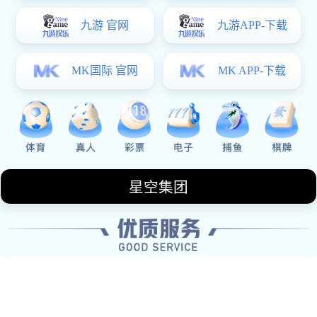
Remember my details for future comments.
Send Message
LEWIN乐玩是一家国家,✅【时来运转·一飞冲
天】✅级高新技术企业,专注于高端app开发、
app外包、微信开发、小程序开发、网站定制
开发、智能物联网开发,LEWIN乐玩以服务企
业实现互联网转型,谋求客户、员工及企业共同
发展。
导航
网站地图
认识
Lewin乐玩
XML
精品项目