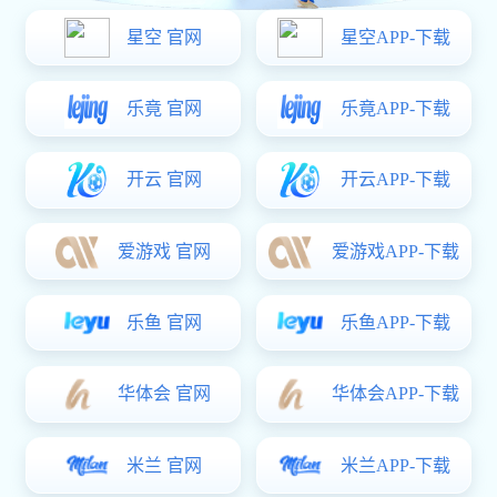
山东省济南市槐荫区恒大金碧新城B2-1号楼1单元
1206室
给我们发送邮件