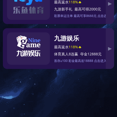
影响力分析
识进行深入分析，探讨其在比赛中的影响力。首先，我们将从团
面进行详细阐述。在团队沟通方面，将关注队员之间的信息传递
制定的战略；对手分析部分则会探讨如何识别敌方弱点并加以利
现。通过这些方面的比较与分析，我们希望能够全面理解EDG
沟通的重要性
至关重要，它直接影响到比赛的节奏和决策。EDG战队凭借其
畅。这种高效的信息传递不仅能让每位成员及时了解当前局势，
可以促进合作精神。在激烈的比赛中，各个角色需要相互配合，
现最佳效果。EDG战队在这方面展现出了极强的默契，不同位
强大的合力。