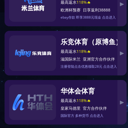
赛中的
2026-05-01
本文将对EDG战队的意
分析和心理素质四个方
将讨论如何有效地实施
察选手在高压环境下的表
果的重要性。
1、团队
在电子竞技中，团队沟通
员间的信息流动更加顺
对突发情况。
其次，良好的团队沟通
路进行协调，这样才能实
彼此的需求，从而形成