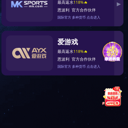
队沟通、战术执行、对手
和协作；在战术执行中，
用；最后，心理素质将考
战队的意识及其对比赛结
卓越的沟通能力，使得队
还能迅速做出调整，以应
例如打野需要与中路、下
置选手之间能够快速响应